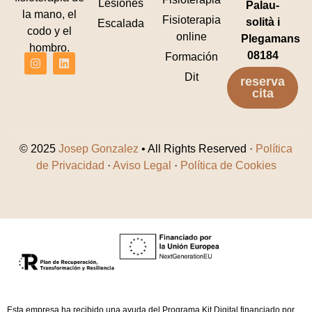
Lesiones
Palau-
la mano, el
Fisioterapia
solità i
Escalada
codo y el
online
Plegamans
hombro.
08184
Formación
Dit
reserva
cita
© 2025
Josep Gonzalez
• All Rights Reserved ·
Política
de Privacidad
·
Aviso Legal
·
Política de Cookies
Esta empresa ha recibido una ayuda del Programa Kit Digital financiado por