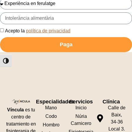
Acepto la
política de privacidad
Paga
Alternar alto contraste
Especialidades
Servicios
Clínica
Mano
Inicio
Calle de
Víncula
es tu
Baix,
Codo
Núria
centro de
34-36
Carnicero
tratamiento
en
Hombro
Local 3.
fisioterapia
de
Fisioterapia